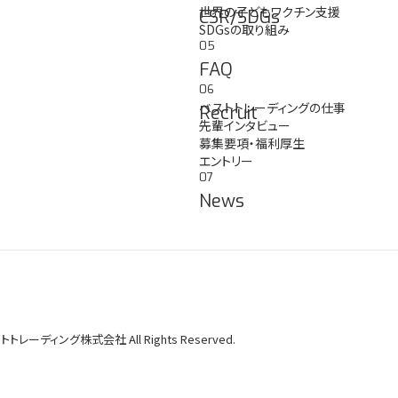
世界の子どもワクチン支援
CSR/SDGs
SDGsの取り組み
05
FAQ
06
ベストトレーディングの仕事
Recruit
先輩インタビュー
募集要項・福利厚生
エントリー
07
News
トトレーディング株式会社 All Rights Reserved.