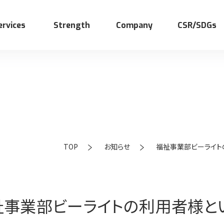
ervices
Strength
Company
CSR/SDGs
TOP
お知らせ
福祉事業部ビーライトの
サイクル事業
ストトレーディングの仕事
世界の子供ワクチン支援
福祉事業
先輩インタビュー
SDGsの取り組み
祉事業部ビーライトの利用者様と