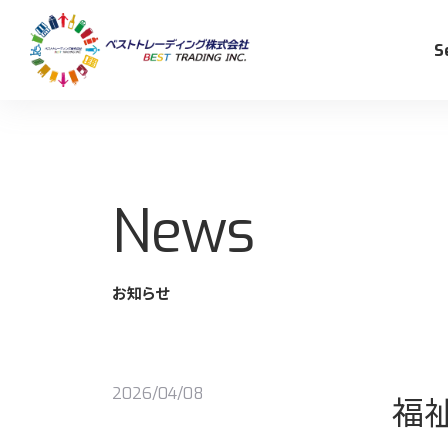
S
News
事業内容
CSR/SDGs活動
採用情報
お知らせ
リ
ベ
2026/04/08
福