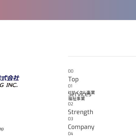
00
Top
01
リサイクル事業
Services
福祉事業
02
Strength
03
Company
ap
04