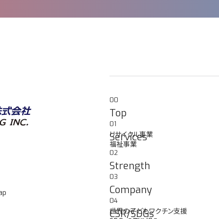
00
Top
01
リサイクル事業
Services
福祉事業
02
Strength
03
Company
ap
04
世界の子どもワクチン支援
CSR/SDGs