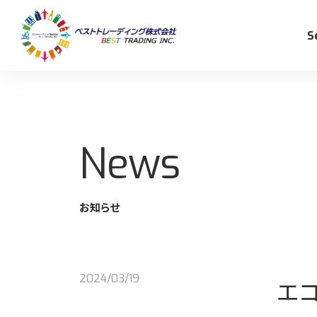
S
News
事業内容
CSR/SDGs活動
採用情報
お知らせ
リ
ベ
2024/03/19
エ