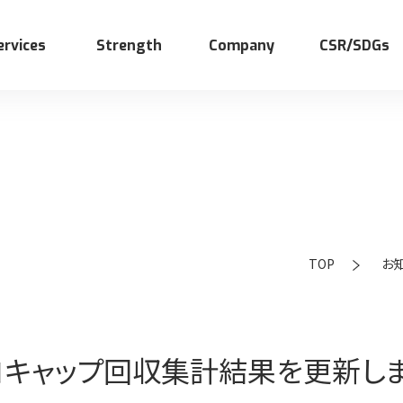
ervices
Strength
Company
CSR/SDGs
TOP
お
サイクル事業
ストトレーディングの仕事
世界の子供ワクチン支援
福祉事業
先輩インタビュー
SDGsの取り組み
コキャップ回収集計結果を更新しま